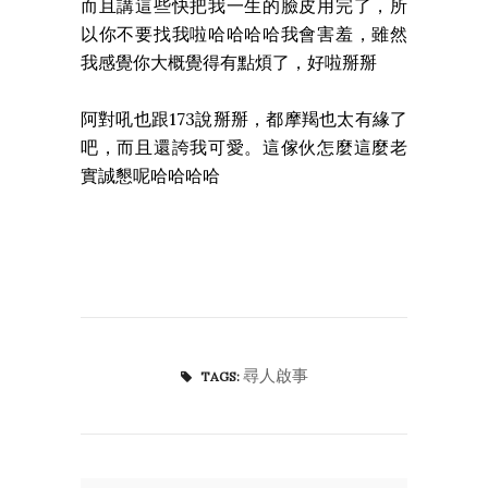
而且講這些快把我一生的臉皮用完了，所
以你不要找我啦哈哈哈哈我會害羞，雖然
我感覺你大概覺得有點煩了，好啦掰掰
阿對吼也跟173說掰掰，都摩羯也太有緣了
吧，而且還誇我可愛。這傢伙怎麼這麼老
實誠懇呢哈哈哈哈
尋人啟事
TAGS: