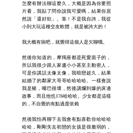
怎麼有辦法聊這麼久，大概是因為你要照
片看，我貼了問你說我可愛嗎，結果你居
然說「還好欸」。靠！不是我自誇，我從
小到大玩這種交友軟體，就是被誇大的！
我大概有病吧，就覺得這個人是欠聊哦。
然後你知道的，摩羯座都是死愛面子的，
所以我很少跟人家盧小小甚至主動密人，
可是你講話太像太像，我暗戀超久，結果
結婚了的鄰家大哥哥哈哈哈哈。一樣會說
我是豬，嘴巴很壞，然後講爛到爆的床邊
故事，而且他也178哈哈哈。少女都是這樣
的，不自覺的有點過度依賴
然後我怕再聊下去我會有點喜歡你哈哈哈
哈哈，剛剛失去初戀的女孩是很脆弱的，