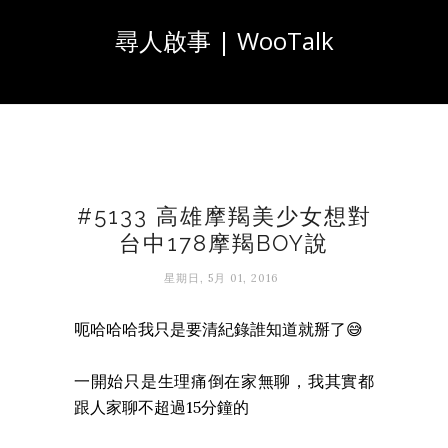
尋人啟事 | WooTalk
#5133 高雄摩羯美少女想對
台中178摩羯BOY說
星期日, 5月 01, 2016
呃哈哈哈我只是要清紀錄誰知道就掰了😅
一開始只是生理痛倒在家無聊，我其實都
跟人家聊不超過15分鐘的