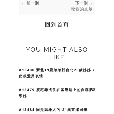
← 前一則
下一則 →
較舊的文章
回到首頁
YOU MIGHT ALSO
LIKE
#13480 新北19歲弟弟找台北20歲姊姊（我
們很愛用表情
#13479 瘦宅尋找住在基隆路上的自稱肥宅
學姊
#13484 同是高雄人的 21歲東海同學