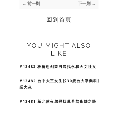
← 前一則
下一則 →
回到首頁
YOU MIGHT ALSO
LIKE
#13483 板橋想創業男尋找永和天文社女
#13482 台中大三女生找30歲台大畢業科技
業大叔
#13481 新北熬夜弟尋找萬芳熬夜姊之路