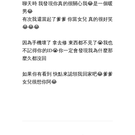
聊天時 我發現你真的很關心我😂是一個暖
男😂
有次我還當起了爹爹 你當女兒 真的很好笑
😂😂😂
因為手機壞了 拿去修 東西都不見了😭我也
不記得你的ID😭你一定會發現我為什麼那
麼久都沒回
如果你有看到 快點來認領我回家吧😂爹爹
女兒很想你阿😂