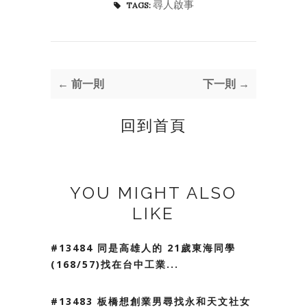
尋人啟事
TAGS:
← 前一則
下一則 →
回到首頁
YOU MIGHT ALSO
LIKE
#13484 同是高雄人的 21歲東海同學
(168/57)找在台中工業...
#13483 板橋想創業男尋找永和天文社女