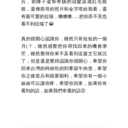
兵，前陣子還幫學姊的頭髮染成紅毛猩
猩，還傳西哥的照片和金字塔給我看，還
有最可愛的拉瑞，噢噢噢……把你弄不見也
看不到拉瑞了😭
真的很開心認識你，雖然只有短短的一個
月(？，雖然感覺把你尋找回來的機會渺
茫，雖然覺得你來不及看到這篇文它就沉
了，但是還是覺得認識你很開心，希望你
回來台灣的時候吃的到蕈菇牛肉堡，希望
你之後當兵和就業順利，希望你有一個小
妹妹可以讓你疼，希望你回來，如果你有
看到的話，如果我們幸運的話😊