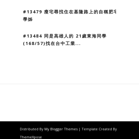
#13479 瘦宅尋找住在基隆路上的自稱肥宅
學姊
#13484 同是高雄人的 21歲東海同學
(168/57)找在台中工業...
Distributed By
My Blogger Themes
| Template Created By
ThemeXpose