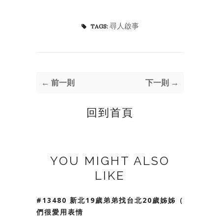
尋人啟事
TAGS:
← 前一則
下一則 →
回到首頁
YOU MIGHT ALSO
LIKE
#13480 新北19歲弟弟找台北20歲姊姊（我
們很愛用表情