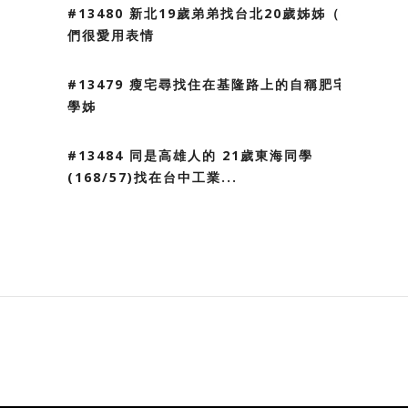
#13480 新北19歲弟弟找台北20歲姊姊（我
們很愛用表情
#13479 瘦宅尋找住在基隆路上的自稱肥宅
學姊
#13484 同是高雄人的 21歲東海同學
(168/57)找在台中工業...