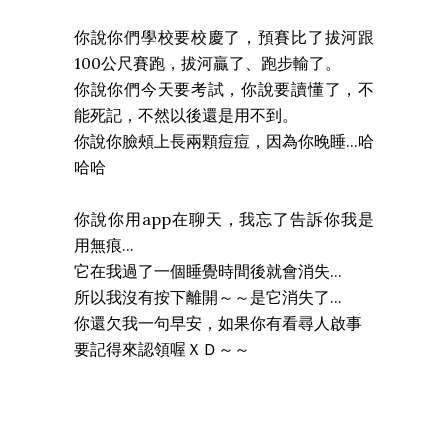
你說你們學校要校慶了，預賽比了拔河跟
100公尺賽跑，拔河贏了、跑步輸了。
你說你們今天要考試，你說要讀懂了，不
能死記，不然以後還是用不到。
你說你臉頰上長兩顆痘痘，因為你晚睡...哈
哈哈
你說你用app在聊天，我忘了告訴你我是
用無痕...
它在我過了一個睡覺時間後就會消失...
所以我沒有按下離開～～是它消失了...
你還欠我一句早安，如果你有看尋人啟事
要記得來認領喔ＸＤ～～