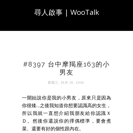
尋人啟事 | WooTalk
#8397 台中摩羯座163的小
男友
星期三, 10月 19, 2016
一開始說你是我的小男友，原來只是因為
你很矮...之後我知道你想要認識高的女生，
所以我就一直想介紹我朋友給你認識Ｘ
Ｄ。然後你還說你的擇偶標準，要會煮
菜、還要有好的個性跟內在。