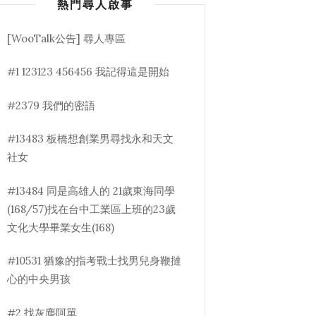
熱門尋人啟事
[WooTalk公告] 尋人專區
#1 123123 456456 我記得這是開始
#2379 我們的密語
#13483 板橋想創業男尋找永和天文
社女
#13484 同是高雄人的 21歲東海同學
(168/57)找在台中工業區上班的23歲
文化大學畢業女生(168)
#10531 猶豫的指考戰士找男兒身鞭撻
心的中央男孩
#2 找灰塵阿單