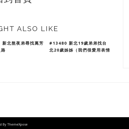
GHT ALSO LIKE
81 新北熬夜弟尋找萬芳
#13480 新北19歲弟弟找台
之路
北20歲姊姊（我們很愛用表情
ed By
ThemeXpose