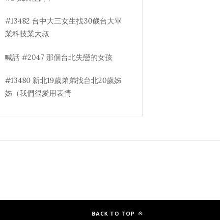
#13482 台中大三女生找30歲台大畢
業科技業大叔
喊話 #2047 那個台北失戀的女孩
#13480 新北19歲弟弟找台北20歲姊
姊（我們很愛用表情
BACK TO TOP