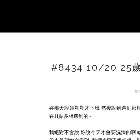
#8434 10/20
星期
妳那天說妳剛剛才下班 然後說到遇到那種
在11點多相遇到的~
我絕對不會說 妳說今天才會要洗澡的啊 