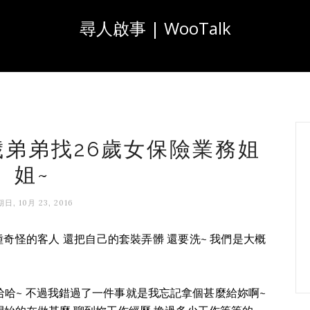
尋人啟事 | WooTalk
 25歲弟弟找26歲女保險業務姐
姐~
日, 10月 23, 2016
奇怪的客人 還把自己的套裝弄髒 還要洗~ 我們是大概
哈哈~ 不過我錯過了一件事就是我忘記拿個甚麼給妳啊~