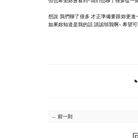
但也希望妳會看到~我們也聊了很多從一開
想說 我們聊了很多 才正準備要跟妳更進
如果妳知道是我的話 請認領我啊~ 希望
← 前一則