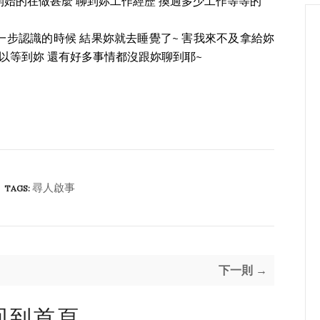
始的在做甚麼 聊到妳工作經歷 換過多少工作等等的
一步認識的時候 結果妳就去睡覺了~ 害我來不及拿給妳
可以等到妳 還有好多事情都沒跟妳聊到耶~
尋人啟事
TAGS:
下一則 →
回到首頁