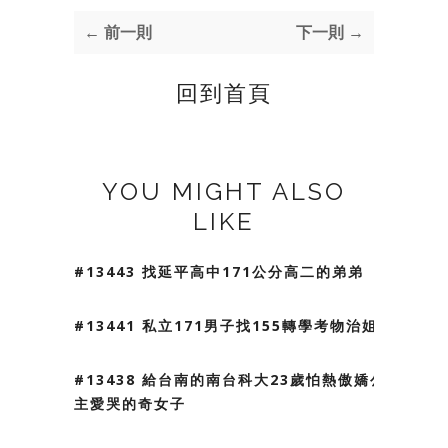
← 前一則
下一則 →
回到首頁
YOU MIGHT ALSO
LIKE
#13443 找延平高中171公分高二的弟弟
#13441 私立171男子找155轉學考物治姐姐
#13438 給台南的南台科大23歲怕熱傲嬌公
主愛哭的奇女子