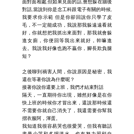
面對面相處,但如果見面的話,會想躲在牆後
對話,當說到你是念工科跟電子有關的時候,
我要求你示範 但是你卻回說你只學了皮
毛，不一定能成功，我說那我躲遠遠看就
好，你就想把我抓出來面對，那我就會躲
進女廁，你便回等我出來就好，幹嘛進
去。我說我好像也跑不贏你，腳長欺負腿
短？
之後聊到禍害人間，你說原因是秘密，我
還在等著你說為什麼呢？
接著你說你還要上班，我們才結束對話
隔天，一直期待你出現，雖然好像是在你
快上班的時候你才冒出來，還說那時候還
不需要你就自己消失了，我還需要你幫我
摺衣服阿，渾蛋。
我知道我很容易哭也很愛哭，但我有聽話
盡量少哭和多喝溫水，也有努力照顧自