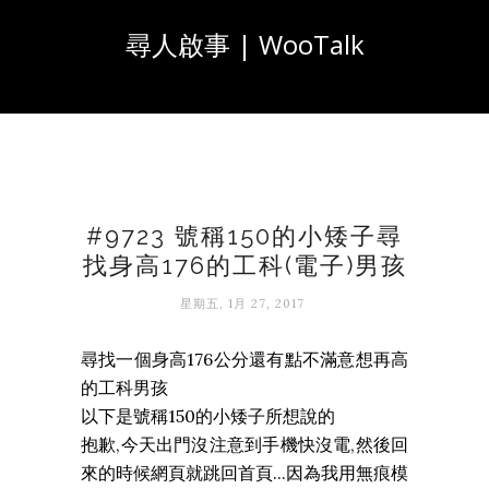
尋人啟事 | WooTalk
#9723 號稱150的小矮子尋
找身高176的工科(電子)男孩
星期五, 1月 27, 2017
尋找一個身高176公分還有點不滿意想再高
的工科男孩
以下是號稱150的小矮子所想說的
抱歉,今天出門沒注意到手機快沒電,然後回
來的時候網頁就跳回首頁...因為我用無痕模