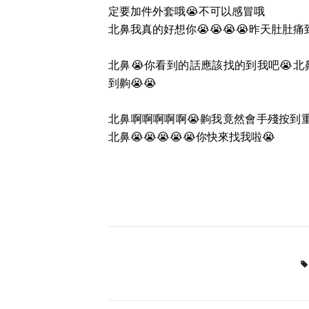
定要加件外套哦😭不可以感冒哦
北鼻我真的好想你😭😭😭😭昨天肚肚痛到
北鼻😭你看到的話應該找的到我吧😭北
到齁😭😭
北鼻啊啊啊啊啊😭齁我竟然會手殘按到重
北鼻😭😭😭😭😭你快來找我啦😭