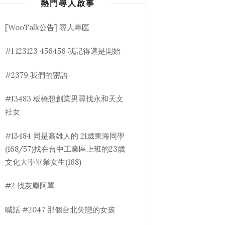
熱門尋人啟事
[WooTalk公告] 尋人專區
#1 123123 456456 我記得這是開始
#2379 我們的密語
#13483 板橋想創業男尋找永和天文
社女
#13484 同是高雄人的 21歲東海同學
(168/57)找在台中工業區上班的23歲
文化大學畢業女生(168)
#2 找灰塵阿單
喊話 #2047 那個台北失戀的女孩