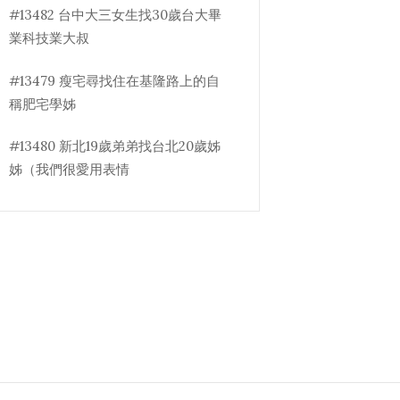
#13482 台中大三女生找30歲台大畢
業科技業大叔
#13479 瘦宅尋找住在基隆路上的自
稱肥宅學姊
#13480 新北19歲弟弟找台北20歲姊
姊（我們很愛用表情