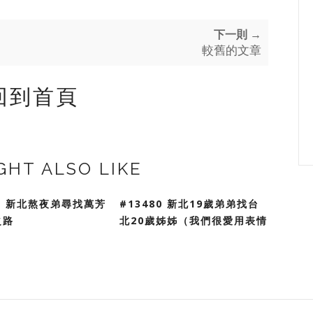
下一則 →
較舊的文章
回到首頁
GHT ALSO LIKE
81 新北熬夜弟尋找萬芳
#13480 新北19歲弟弟找台
之路
北20歲姊姊（我們很愛用表情