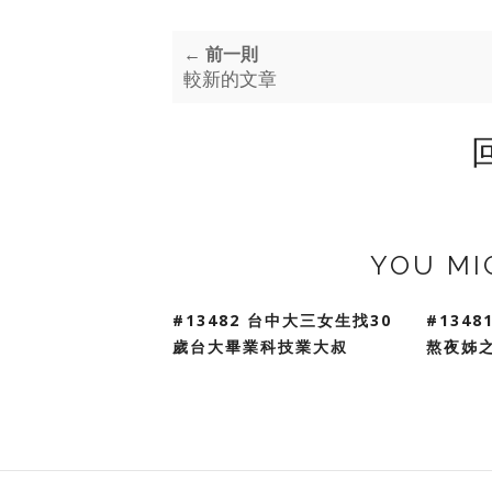
← 前一則
較新的文章
YOU MI
#13482 台中大三女生找30
#134
歲台大畢業科技業大叔
熬夜姊