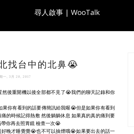
尋人啟事 | WooTalk
 新北找台中的北鼻😭
期一, 3月 20, 2017
重置然後重開機以後全部都不見了😭我們的聊天記錄和你
如果你有看到的話要傳簡訊給我喔😭但是如果你有看到
痛痛的時候記得熱敷 然後躺躺休息 如果真的真的痛到要
帶你再去照胃鏡 檢查一次😭
到好晚才睡覺覺😭也不可以抽煙哦😭如果要出去的話一