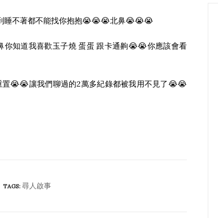
睡不著都不能找你抱抱😭😭😭北鼻😭😭😭
鼻你知道我喜歡玉子燒 蛋蛋 跟卡通齁😭😭你應該會看
置😭😭讓我們聊過的2萬多紀錄都被我用不見了😭😭
尋人啟事
TAGS: