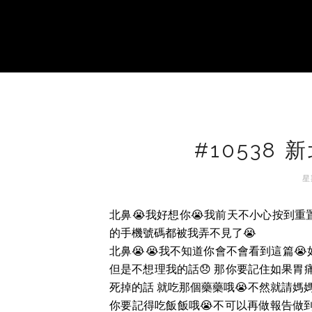
#10538
星
北鼻😭我好想你😭我前天不小心按到
的手機號碼都被我弄不見了😭
北鼻😭😭我不知道你會不會看到這篇
但是不想理我的話😞 那你要記住如果胃
死掉的話 就吃那個藥藥哦😭不然就請媽媽
你要記得吃飯飯哦😭不可以再做報告做