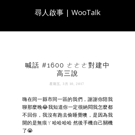
尋人啟事 | WooTalk
喊話 #1600 ㄜㄜㄜ對建中
高三說
星期五, 3月 10, 2017
嗨在同一縣市同一區的我們，謝謝你陪我
聊那麼晚😂我知道你一定很納悶我怎麼都
不回你，我沒有跑去偷睡覺噢，是因為我
開的是無痕ㄚ哈哈哈哈 然後手機自己關機
了😭