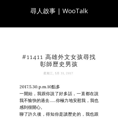
尋人啟事 | WooTalk
#11411 高雄外文女孩尋找
彰師歷史男孩
星期三, 5月 31, 2017
2017.5.30.p.m.10點多
一開始，我跟你說了好多話，一直都在說
我不愉快的過去......你極力地安慰我，我也
感到很開心。
聊了許久後，得知你是讀歷史的，我也跟