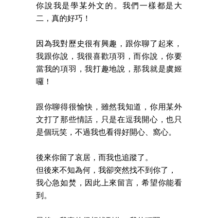
你說我是學某外文的。我們一樣都是大
二，真的好巧！
因為我對歷史很有興趣，跟你聊了起來，
我跟你說，我很喜歡項羽，而你說，你要
當我的項羽，我打趣地說，那我就是虞姬
囉！
跟你聊得很愉快，雖然我知道，你用某外
文打了那些情話，只是在逗我開心，也只
是個玩笑，不過我也看得好開心、窩心。
後來你留了哀居，而我也追蹤了。
但後來不知為何，我卻突然找不到你了，
我心急如焚，因此上來留言，希望你能看
到。