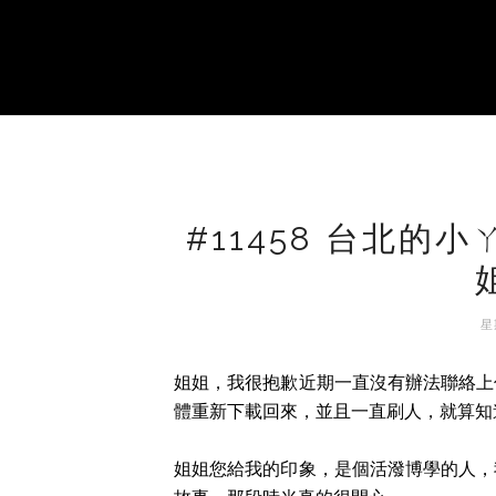
#11458 台北
星
姐姐，我很抱歉近期一直沒有辦法聯絡上
體重新下載回來，並且一直刷人，就算知
姐姐您給我的印象，是個活潑博學的人，