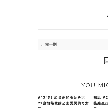
← 前一則
YOU MI
#13438 給台南的南台科大
喊話 #2
23歲怕熱傲嬌公主愛哭的奇女
接線生