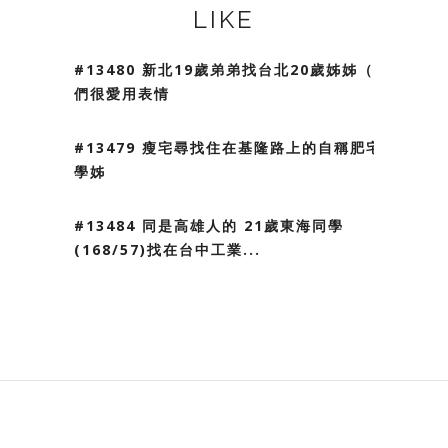
LIKE
#13480 新北19歲弟弟找台北20歲姊姊（我
們很愛用表情
#13479 瘦宅尋找住在基隆路上的自稱肥宅
學姊
#13484 同是高雄人的 21歲東海同學
(168/57)找在台中工業...