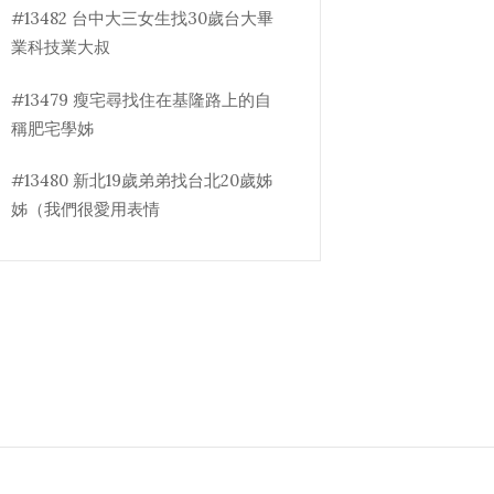
#13482 台中大三女生找30歲台大畢
業科技業大叔
#13479 瘦宅尋找住在基隆路上的自
稱肥宅學姊
#13480 新北19歲弟弟找台北20歲姊
姊（我們很愛用表情