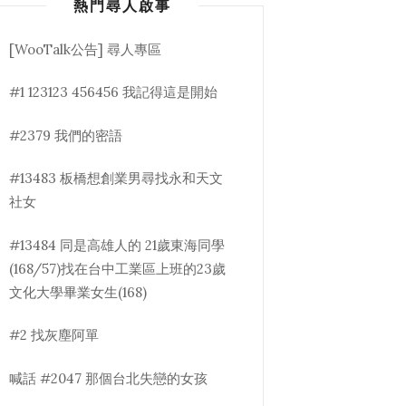
熱門尋人啟事
[WooTalk公告] 尋人專區
#1 123123 456456 我記得這是開始
#2379 我們的密語
#13483 板橋想創業男尋找永和天文
社女
#13484 同是高雄人的 21歲東海同學
(168/57)找在台中工業區上班的23歲
文化大學畢業女生(168)
#2 找灰塵阿單
喊話 #2047 那個台北失戀的女孩