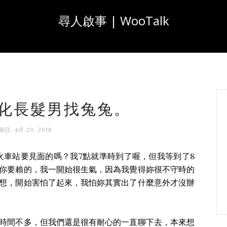
尋人啟事 | WooTalk
 彰化長髮男找兔兔。
日, 4月 29, 2018
臺中火車站要見面的嗎？我7點就準時到了喔，但我等到了8
你要賴的，我一開始很生氣，因為我覺得妳很不守時的
想，開始害怕了起來，我怕妳其實出了什麼意外才沒辦
時間不多，但我們還是很有耐心的一直聊下去，本來想