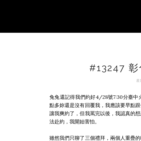
#13247
星期
兔兔還記得我們約好4/28號7:30分
點多妳還是沒有回覆我，我應該要早點跟
讓我爽約了，但我罵完以後，我認真的想
法赴約，我開始害怕。
雖然我們只聊了三個禮拜，兩個人重疊的