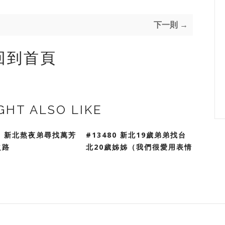
下一則 →
回到首頁
GHT ALSO LIKE
81 新北熬夜弟尋找萬芳
#13480 新北19歲弟弟找台
之路
北20歲姊姊（我們很愛用表情