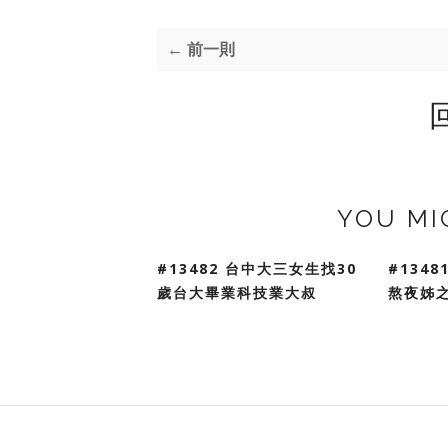
← 前一則
YOU MI
#13482 台中大三女生找30
#134
歲台大畢業科技業大叔
熬夜姊