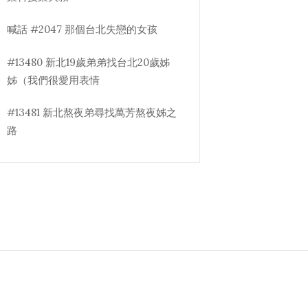
喊話 #2047 那個台北失戀的女孩
#13480 新北19歲弟弟找台北20歲姊
姊（我們很愛用表情
#13481 新北熬夜弟尋找萬芳熬夜姊之
路