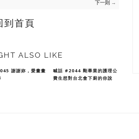
下一則 →
回到首頁
GHT ALSO LIKE
2045 謝謝妳，愛畫畫
喊話 #2044 剛畢業的護理公
師
費生想對台北會下廚的你說