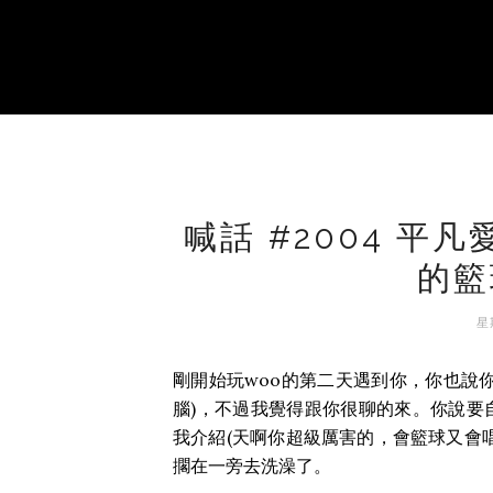
喊話 #2004 
的籃
星期
剛開始玩woo的第二天遇到你，你也說
腦)，不過我覺得跟你很聊的來。你說要
我介紹(天啊你超級厲害的，會籃球又會
擱在一旁去洗澡了。