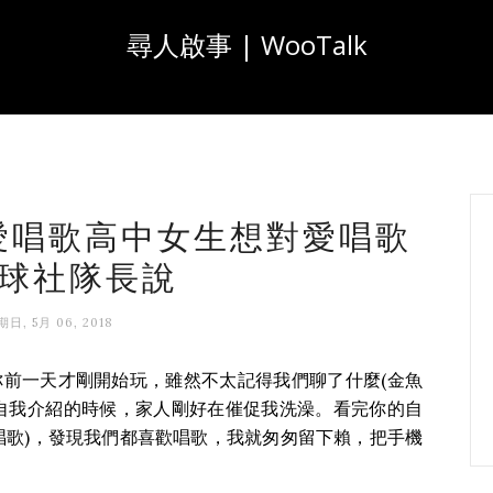
尋人啟事 | WooTalk
平凡愛唱歌高中女生想對愛唱歌
球社隊長說
日, 5月 06, 2018
你前一天才剛開始玩，雖然不太記得我們聊了什麼(金魚
自我介紹的時候，家人剛好在催促我洗澡。看完你的自
唱歌)，發現我們都喜歡唱歌，我就匆匆留下賴，把手機