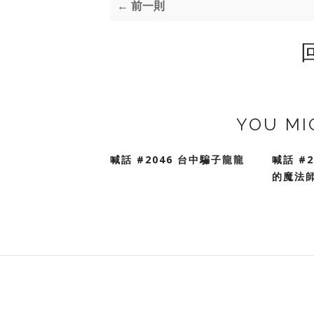
← 前一則
YOU MI
喊話 #2046 台中騙子龍龍
喊話 #
的魔法