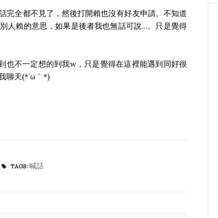
話完全都不見了，然後打開賴也沒有好友申請。不知道
別人賴的意思，如果是後者我也無話可說...。只是覺得
.看到也不一定想的到我w，只是覺得在這裡能遇到同好很
天(*´ω｀*)
喊話
TAGS: