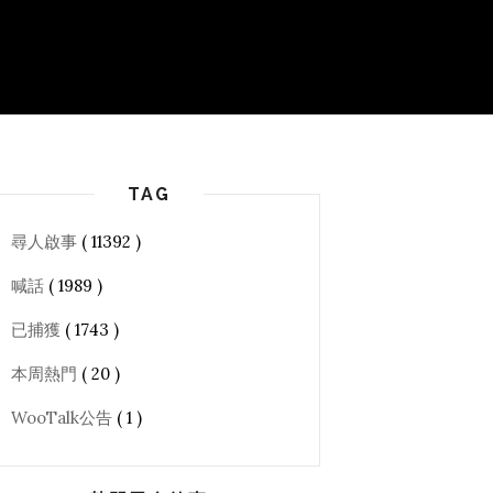
TAG
尋人啟事
( 11392 )
喊話
( 1989 )
已捕獲
( 1743 )
本周熱門
( 20 )
WooTalk公告
( 1 )