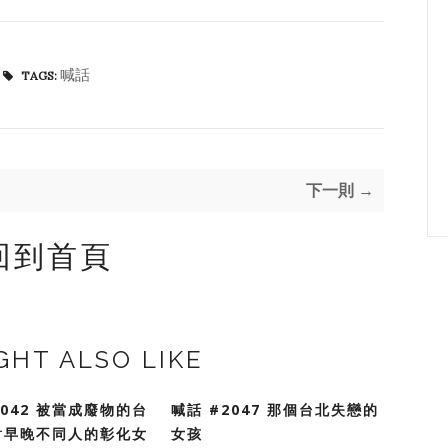
喊話
TAGS:
下一則 →
回到首頁
GHT ALSO LIKE
2042 被當成廢物的台
喊話 #2047 那個台北失戀的
對早晚不同人的彰化女
女孩