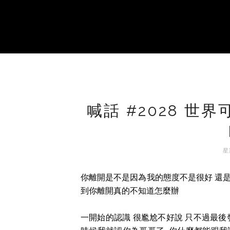
喊話 #2028 
星
你離開是不是因為我的態度不是很好 還是
到你離開真的不知道怎麼辦
一開始的認識 很尷尬不好說 只不過最後