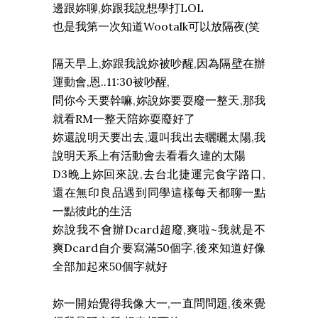
邊跟妳聊,妳跟我說想學打LOL
也是我第一次知道Wootalk可以放隔夜(笑
隔天早上,妳跟我說妳被吵醒,因為隔壁在辦
運動會,恩..11:30被吵醒,
問你今天要幹嘛,妳說妳要耍廢一整天,那我
就看RM一整天陪妳耍廢好了
妳還說明天要出去,還叫我出去曬曬太陽,我
說明天系上有活動會去看看久違的太陽
D3晚上妳回來說,去台北捷運完食字路口,
還在無印良品遇到同學這樣每天都聊一點
一點彼此的生活
妳說我不會辦Dcard超廢,爽啦~我就是不
爽Dcard自介要寫滿50個字,後來知道好像
全部加起來50個字就好
妳一開始覺得我像大一,一直問問題,後來覺