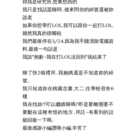
得我是研究所,想東想西的
我只是找話題聊阿..後來問你的綽號還被妳
說老
如果你想學打LOL,我可以跟你一起打LOL,
雖然我真的很嘴砲
我們最後停在3/24,因為我手賤清除電腦資
料,最後一句話是
我說"抱歉~我在打LOL沒回到"就結束了
聊了快2個禮拜..我她媽還是不知道妳的綽
號..
我只知道妳在桃園念書,大二,住學校宿舍6
樓
我在找妳!!可以繼續聊嗎?即是要離開要不
要斷在這種奇怪的地方..拜託~有看到的話
能回復一下嗎..
最後感謝小編讚嘆小編,辛苦了