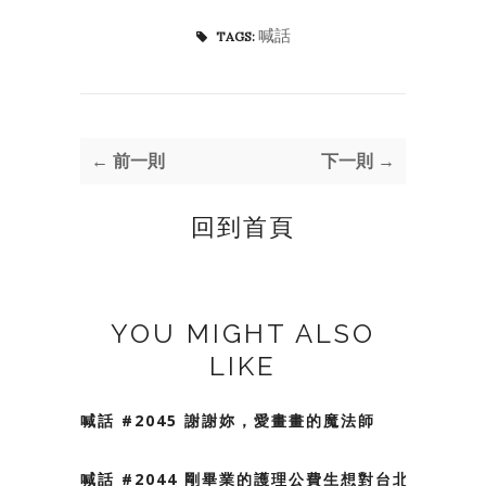
喊話
TAGS:
← 前一則
下一則 →
回到首頁
YOU MIGHT ALSO
LIKE
喊話 #2045 謝謝妳，愛畫畫的魔法師
喊話 #2044 剛畢業的護理公費生想對台北會