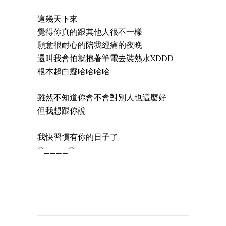
這幾天下來
覺得你真的跟其他人很不一樣
願意很耐心的陪我經痛的夜晚
還叫我會怕就抱著筆電去裝熱水XDDD
根本超白癡哈哈哈哈
雖然不知道你會不會對別人也這麼好
但我想跟你說
我快習慣有你的日子了
^____^