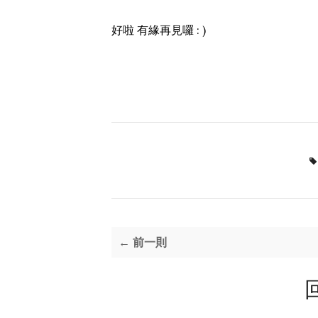
好啦 有緣再見囉 : )
← 前一則