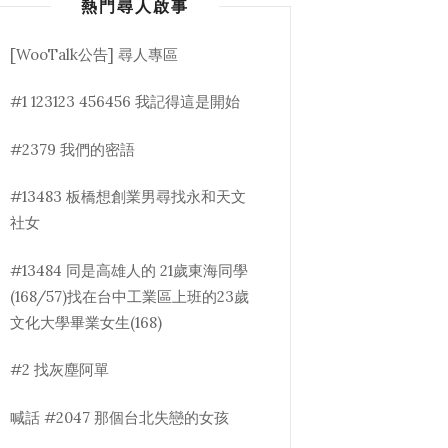
熱門尋人啟事
[WooTalk公告] 尋人專區
#1 123123 456456 我記得這是開始
#2379 我們的密語
#13483 板橋想創業男尋找永和天文
社女
#13484 同是高雄人的 21歲東海同學
(168/57)找在台中工業區上班的23歲
文化大學畢業女生(168)
#2 找灰塵阿單
喊話 #2047 那個台北失戀的女孩