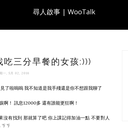
尋人啟事 | WooTalk
找吃三分早餐的女孩:)))
期一, 5月 02, 2016
不見了啦嗚嗚 我不知道是我手殘還是你不想跟我聊了
！ 訊息12000多 還有誰能更狂啊！
果沒有找到 那就算了吧 你上課記得加油一點 不要對人
 ㄎㄎ