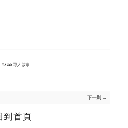
尋人啟事
TAGS:
下一則 →
回到首頁