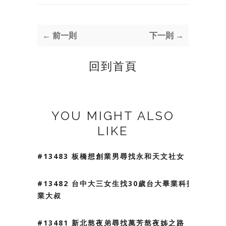
← 前一則
下一則 →
回到首頁
YOU MIGHT ALSO
LIKE
#13483 板橋想創業男尋找永和天文社女
#13482 台中大三女生找30歲台大畢業科技
業大叔
#13481 新北熬夜弟尋找萬芳熬夜姊之路