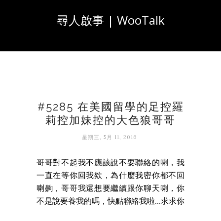
尋人啟事 | WooTalk
#5285 在美國留學的足控羅
莉控加妹控的大色狼哥哥
星期三, 5月 11, 2016
哥哥對不起我不應該說不要聯絡的喇，我
一直在等你回我欸，為什麼我密你都不回
喇齁，哥哥我還想要繼續跟你聊天喇，你
不是說要養我的嗎，快點聯絡我啦...求求你