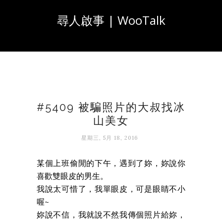
尋人啟事 | WooTalk
#5409 被騙照片的大叔找冰
山美女
星期三, 5月 18, 2016
某個上班偷閒的下午，遇到了妳，妳說你
喜歡雙眼皮的男生。
我說太可惜了，我單眼皮，可是眼睛不小
喔~
妳說不信，我就說不然我傳個照片給妳，