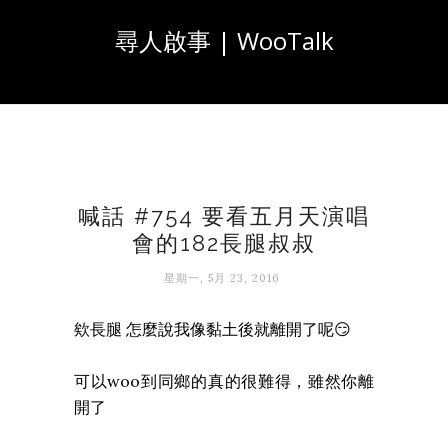
尋人啟事 | WooTalk
喊話 #754 要看五月天演唱
會的182長腿叔叔
星期一, 5月 23, 2016
欸長腿 怎麼說我像黏土後就離開了呢😏
可以woo到同鄉的真的很難得，雖然你離
開了