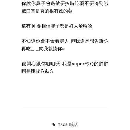
你說你鼻子會過敏要按時吃藥不要冷到啦
戴口罩是真的很有效的👍
還有啊 要相信胖子都是好人哈哈哈
不知道你會不會看尋人 但我還是想告訴你
再吃_ _肉我就揍你✊
很開心跟你聊聊天 我是super軟Q的胖胖
啊長腿叔💪💪💪
喊話
TAGS: