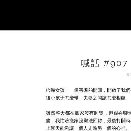
喊話 #90
星期
哈囉女孩！一個害羞的開頭，開啟了我們
後小孩子怎麼帶，夫妻之間該怎麼相處。
雖然整天都在搬家沒有睡覺，但跟妳聊
痛，我忙著搬家沒辦法回妳，最後打開時
上聊天能夠讓一個人走進另一個的心裡。