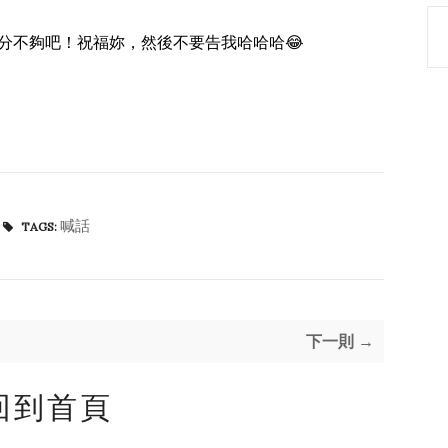
分不夠吧！祝福妳，然後不要告我哈哈哈😂
喊話
TAGS:
下一則 →
回到首頁