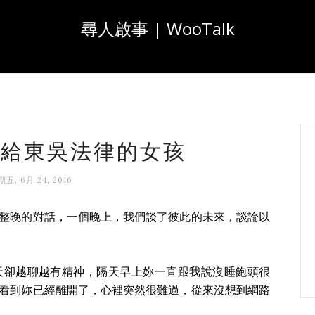
尋人啟事 | WooTalk
7 給東吳法律的女孩
五, 6月 24, 2016
整晚的對話，一個晚上，我們談了彼此的未來，談論以
天卻越聊越有精神，隔天早上妳一直跟我說沒睡飽頭很
看到妳已經離開了，心裡突然很難過，從來沒想到網路