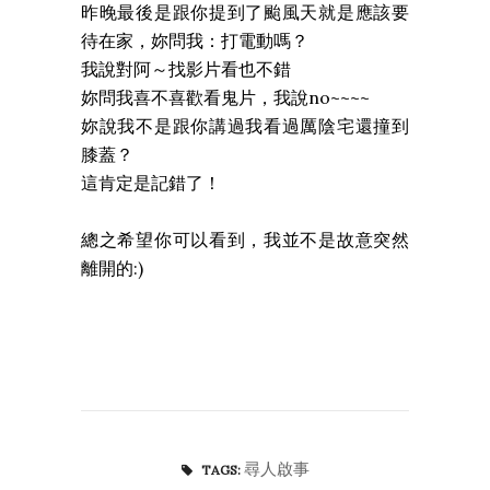
昨晚最後是跟你提到了颱風天就是應該要
待在家，妳問我：打電動嗎？
我說對阿～找影片看也不錯
妳問我喜不喜歡看鬼片，我說no~~~~
妳說我不是跟你講過我看過厲陰宅還撞到
膝蓋？
這肯定是記錯了！
總之希望你可以看到，我並不是故意突然
離開的:)
尋人啟事
TAGS: