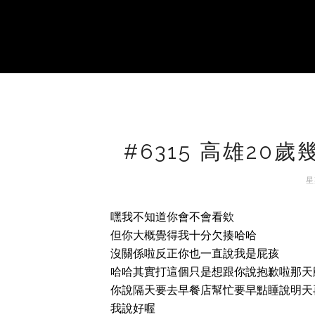
#6315 高雄20
星
嘿我不知道你會不會看欸
但你大概覺得我十分欠揍哈哈
沒關係啦反正你也一直說我是屁孩
哈哈其實打這個只是想跟你說抱歉啦那天
你說隔天要去早餐店幫忙要早點睡說明天
我說好喔