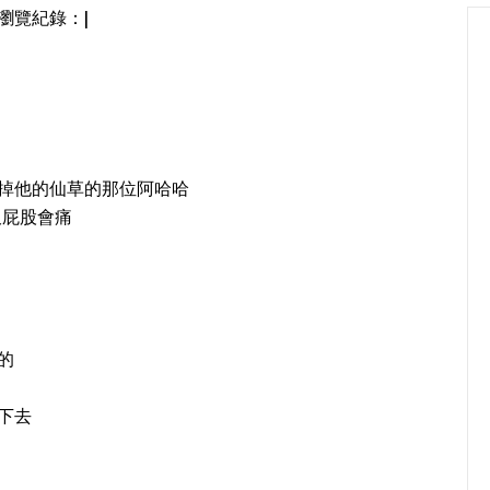
瀏覽紀錄：|
掉他的仙草的那位阿哈哈
久屁股會痛
的
下去