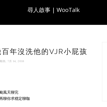
尋人啟事 | WooTalk
歲幾百年沒洗他的VJR小屁孩
期四, 7月 14, 2016
颱風天聊完
再聊你求穩定聊咖