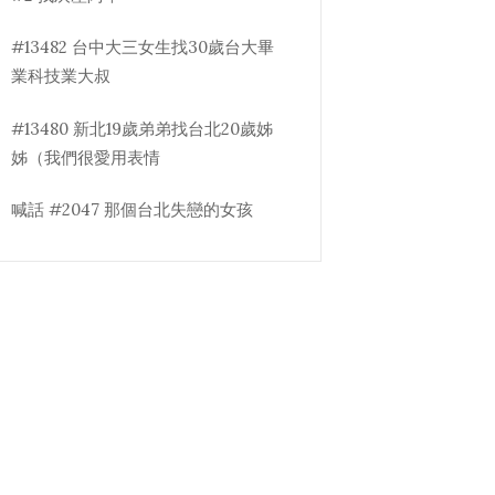
#13482 台中大三女生找30歲台大畢
業科技業大叔
#13480 新北19歲弟弟找台北20歲姊
姊（我們很愛用表情
喊話 #2047 那個台北失戀的女孩