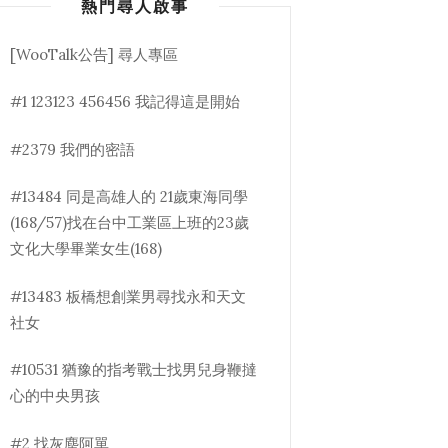
熱門尋人啟事
[WooTalk公告] 尋人專區
#1 123123 456456 我記得這是開始
#2379 我們的密語
#13484 同是高雄人的 21歲東海同學
(168/57)找在台中工業區上班的23歲
文化大學畢業女生(168)
#13483 板橋想創業男尋找永和天文
社女
#10531 猶豫的指考戰士找男兒身鞭撻
心的中央男孩
#2 找灰塵阿單