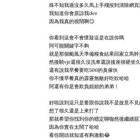
殊不知我過沒多久馬上手殘按到清除網頁
我知道你會原諒我der
因為我真的很鬧啊😏
你看到這會不會懷疑這是在說你嗎
阿可能關鍵字不夠
就是那個颱風天準備糧食結果回家立馬幹
然後騎vjr還很久沒洗車還說後座很硬坐
還有說我早餐要吃500的臭傢伙
你不懂早餐真的霹靂無敵好吃欸哈哈
阿還有你是會欺負姐姐的弟弟！
好啦說到這只是要跟你說我不是故意不見
想了很久還是上來打了
那就希望你找到你的穩定聊咖然後繼續屁
因為你實在太鬧了哈哈
看你開頭就知道有夠激動😂