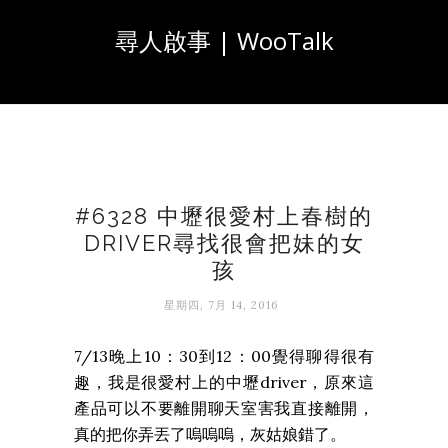
尋人啟事 | WooTalk
#6328 中壢很愛村上春樹的
DRIVER尋找很會把妹的女
孩
星期四, 7月 14, 2016
7/13晚上10：30到12：00覺得聊得很有
趣，我是很愛村上的中壢driver，原來這
產品可以不要離開聊天室害我直接離開，
真的把你弄丟了嗚嗚嗚，灰姑娘錯了。