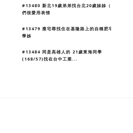
#13480 新北19歲弟弟找台北20歲姊姊（我
們很愛用表情
#13479 瘦宅尋找住在基隆路上的自稱肥宅
學姊
#13484 同是高雄人的 21歲東海同學
(168/57)找在台中工業...