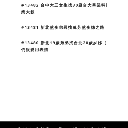
#13482 台中大三女生找30歲台大畢業科技
業大叔
#13481 新北熬夜弟尋找萬芳熬夜姊之路
#13480 新北19歲弟弟找台北20歲姊姊（我
們很愛用表情