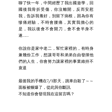
聊了快一年，中間經歷了我出國遊學，回
國後我骨折受傷，你沒離開，反而安慰
我，告訴我養好，別留下病根，因為你有
慘痛經驗，不時會腰痛，其實我擔心的
是，我以後會不會開刀，會不會半身不
遂……
你說你是家中老二，幫忙家裡的，有時身
兼幾份工作，想讓哥哥和弟弟自由發揮他
們的人生，你會努力讓家裡的事業維持不
衰退
最後我的手機在7/1那天，跳車自殺了～～
面板被輾爆了，從此與你斷訊
不知道你會發現我在這留言嗎？