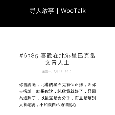
尋人啟事 | WooTalk
#6385 喜歡在北港星巴克當
文青人士
星期一, 7月 18, 2016
你曾說過，北港的星巴克有個正妹，叫你
去搭訕，結果你說，純欣賞就好了，只因
為追到了，以後還是會分手，而且是幫別
人養老婆，不如讓自己過得開心