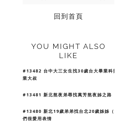
回到首頁
YOU MIGHT ALSO
LIKE
#13482 台中大三女生找30歲台大畢業科技
業大叔
#13481 新北熬夜弟尋找萬芳熬夜姊之路
#13480 新北19歲弟弟找台北20歲姊姊（我
們很愛用表情