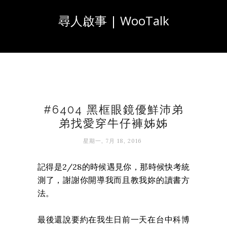
尋人啟事 | WooTalk
#6404 黑框眼鏡優鮮沛弟
弟找愛穿牛仔褲姊姊
星期一, 7月 18, 2016
記得是2/28的時候遇見你，那時候快考統
測了，謝謝你開導我而且教我妳的讀書方
法。
最後還說要約在我生日前一天在台中科博