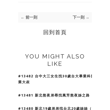
← 前一則
下一則 →
回到首頁
YOU MIGHT ALSO
LIKE
#13482 台中大三女生找30歲台大畢業科技
業大叔
#13481 新北熬夜弟尋找萬芳熬夜姊之路
#13480 新北19歲弟弟找台北20歲姊姊（我