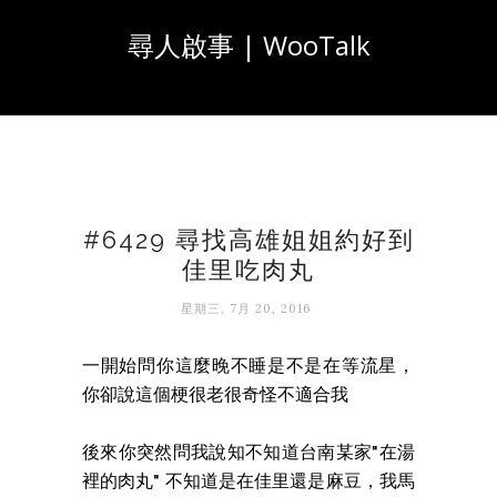
尋人啟事 | WooTalk
#6429 尋找高雄姐姐約好到
佳里吃肉丸
星期三, 7月 20, 2016
一開始問你這麼晚不睡是不是在等流星，
你卻說這個梗很老很奇怪不適合我
後來你突然問我說知不知道台南某家"在湯
裡的肉丸" 不知道是在佳里還是麻豆，我馬