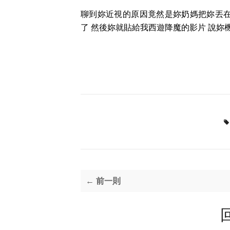
聊到妳近視的原因竟然是妳奶媽把妳丟在
了 然後妳就貼給我西遊降魔的影片 說妳
← 前一則