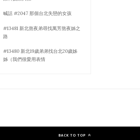
喊話 #2047 那個台北失戀的女孩
#13481 新北熬夜弟尋找萬芳熬夜姊之
路
#13480 新北19歲弟弟找台北20歲姊
姊（我們很愛用表情
BACK TO TOP