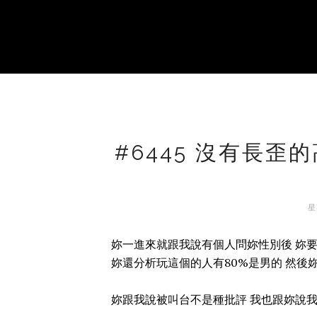
#6445 沒有長歪
星
妳一進來就跟我說有個人問妳性別後 妳要
妳還分析玩這個的人有80%是男的 然後妳
妳跟我說被叫台不是種批評 我也跟妳說