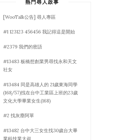
熱門尋人啟事
[WooTalk公告] 尋人專區
#1 123123 456456 我記得這是開始
#2379 我們的密語
#13483 板橋想創業男尋找永和天文
社女
#13484 同是高雄人的 21歲東海同學
(168/57)找在台中工業區上班的23歲
文化大學畢業女生(168)
#2 找灰塵阿單
#13482 台中大三女生找30歲台大畢
業科技業大叔