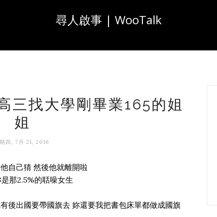
尋人啟事 | WooTalk
的高三找大學剛畢業165的姐
姐
期四, 7月 21, 2016
他自己猜 然後他就離開啦
是那2.5%的聒噪女生
我有後出國要帶國旗去 妳還要我把書包床單都做成國旗