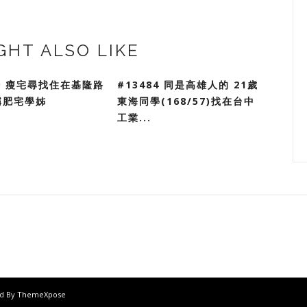
GHT ALSO LIKE
79 瘦宅尋找住在基隆路
#13484 同是高雄人的 21歲
稱肥宅學姊
東海同學(168/57)找在台中
工業...
ed By
ThemeXpose