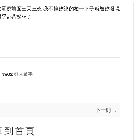
電視前面三天三夜 我不懂妳說的梗一下子就被妳發現
機乎都背起來了
尋人啟事
TAGS:
下一則 →
回到首頁