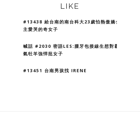
LIKE
#13438 給台南的南台科大23歲怕熱傲嬌公
主愛哭的奇女子
喊話 #2030 密語LES:腫牙包接線生想對霸
氣牡羊強悍批女子
#13451 台南男孩找 IRENE