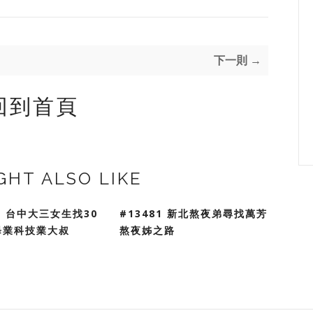
下一則 →
回到首頁
GHT ALSO LIKE
82 台中大三女生找30
#13481 新北熬夜弟尋找萬芳
畢業科技業大叔
熬夜姊之路