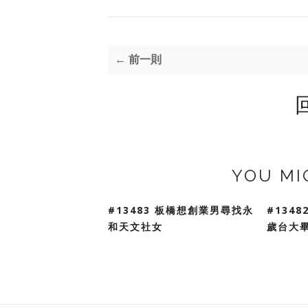
← 前一則
YOU MI
#13483 板橋想創業男尋找永
#134
和天文社女
歲台大