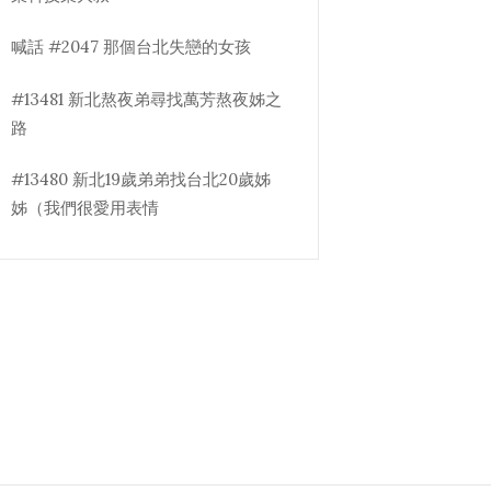
喊話 #2047 那個台北失戀的女孩
#13481 新北熬夜弟尋找萬芳熬夜姊之
路
#13480 新北19歲弟弟找台北20歲姊
姊（我們很愛用表情