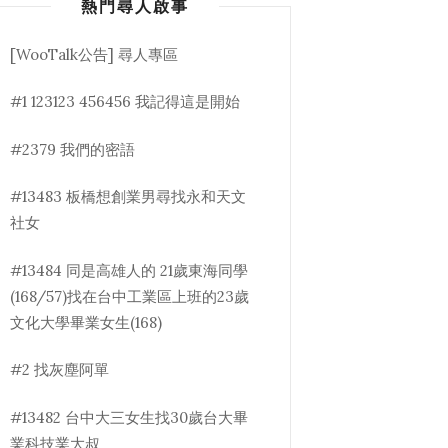
熱門尋人啟事
[WooTalk公告] 尋人專區
#1 123123 456456 我記得這是開始
#2379 我們的密語
#13483 板橋想創業男尋找永和天文
社女
#13484 同是高雄人的 21歲東海同學
(168/57)找在台中工業區上班的23歲
文化大學畢業女生(168)
#2 找灰塵阿單
#13482 台中大三女生找30歲台大畢
業科技業大叔