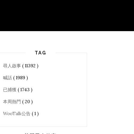
TAG
尋人啟事
( 11392 )
喊話
( 1989 )
已捕獲
( 1743 )
本周熱門
( 20 )
WooTalk公告
( 1 )