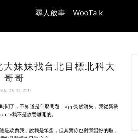
尋人啟事 | WooTalk
目標北大妹妹找台北目標北科大
哥哥
期五, 2月 24, 2017
時間了，不知道是什麼問題，app突然消失，我從新載
orry我不是故意離開的。
總是欺負我，說我是笨蛋，但其實你也對我蠻好的啦，