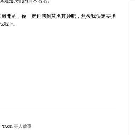
嘴炮是我們的日常哈哈。
意離開的，你一定也感到莫名其妙吧，然後我決定要指
找我吧。
尋人啟事
TAGS: