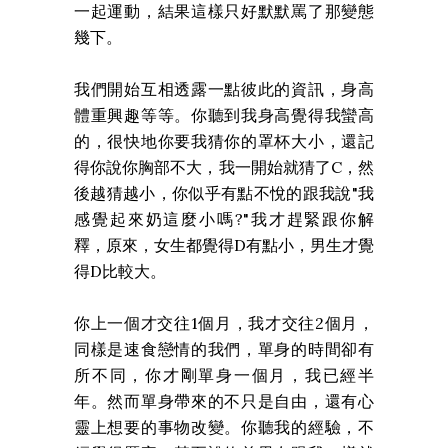
一起運動，結果這樣只好默默罵了那變態
幾下。
我們開始互相透露一點彼此的資訊，身高
體重興趣等等。你聽到我身高覺得我蠻高
的，很快地你要我猜你的罩杯大小，還記
得你說你胸部不大，我一開始就猜了C，然
後越猜越小，你似乎有點不悅的跟我說"我
感覺起來奶這麼小嗎?"我才趕緊跟你解
釋，原來，女生都覺得D有點小，男生才覺
得D比較大。
你上一個才交往1個月，我才交往2個月，
同樣是速食戀情的我們，單身的時間卻有
所不同，你才剛單身一個月，我已經半
年。然而單身帶來的不只是自由，還有心
靈上想要的事物改變。你聽我的經驗，不