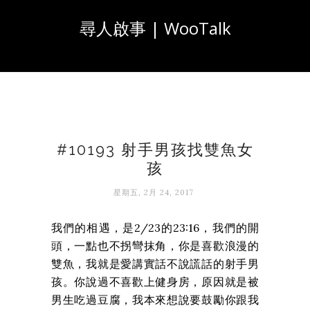
尋人啟事 | WooTalk
#10193 射手男孩找雙魚女
孩
星期五, 2月 24, 2017
我們的相遇，是2/23的23:16，我們的開
頭，一點也不拐彎抹角，你是喜歡浪漫的
雙魚，我就是愛講實話不說謊話的射手男
孩。你說過不喜歡上健身房，原因就是被
男生吃過豆腐，我本來想說要鼓勵你跟我