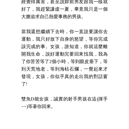
經覺得厲害，甚至說妳前男友跟我一樣就
好了，我趕緊謙虛一夏，畢竟我只是一個
大膽追求自己熱愛事務的男孩。
當我還想繼續下去時，你一直說要讓你去
運動，我只好放下自身的慾望，等你完成
該完成的事。女孩，誰知道，你就這麼離
開我生命，說好運動完要回來找我，我為
了你苦苦等了2個小時，等到眼皮垂下，等
到天荒地老，等到海枯石爛，一覺起來才
發現，女孩，你似乎真的走出我的對話窗
了!
雙魚D能女孩，誠實的射手男孩在這(揮手
~~)等著你回來。