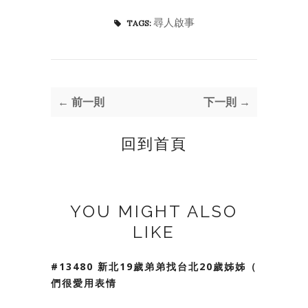
尋人啟事
TAGS:
← 前一則
下一則 →
回到首頁
YOU MIGHT ALSO
LIKE
#13480 新北19歲弟弟找台北20歲姊姊（我
們很愛用表情