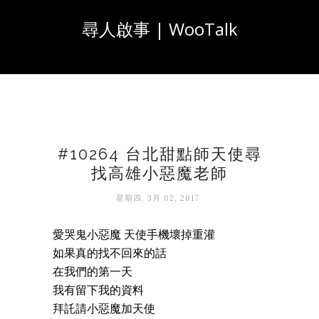
尋人啟事 | WooTalk
#10264 台北甜點師天使尋
找高雄小惡魔老師
星期四, 3月 02, 2017
愛哭鬼小惡魔 天使手機壞掉重灌
如果真的找不回來的話
在我們的第一天
我有留下我的資料
拜託請小惡魔加天使