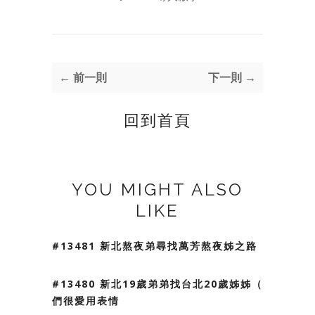
← 前一則
下一則 →
回到首頁
YOU MIGHT ALSO
LIKE
#13481 新北熬夜弟尋找萬芳熬夜姊之路
#13480 新北19歲弟弟找台北20歲姊姊（我
們很愛用表情