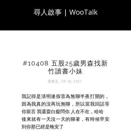
尋人啟事 | WooTalk
#10408 五股25歲男森找新
竹讀書小妹
星期五, 3月 10, 2017
我記得是清明連假音為無聊半夜打開的，
因為我真的沒再玩無聊，所以當我回話等
你留言 我還耍白癡問你 人在不在，哈哈
後來就有一天沒一天的聊著，有時候早安
到你那已經是晚安了