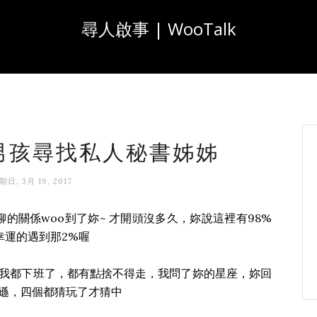
尋人啟事 | WooTalk
台北男孩尋找私人秘書姊姊
期日, 3月 19, 2017
無聊的關係woo到了妳~ 才開頭沒多久，妳說這裡有98%
很幸運的遇到那2%喔
我都下班了，都有點捨不得走，我問了妳的星座，妳回
遜，四個都猜玩了才猜中