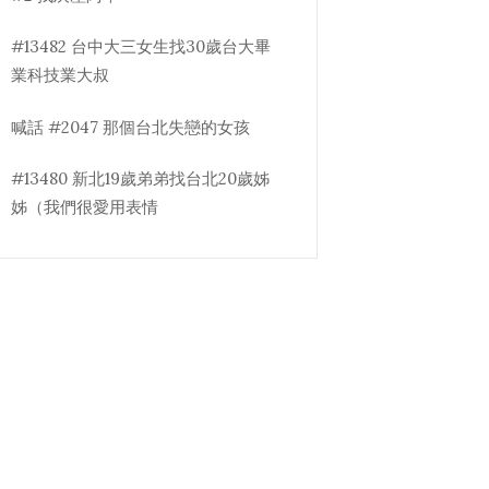
#13482 台中大三女生找30歲台大畢
業科技業大叔
喊話 #2047 那個台北失戀的女孩
#13480 新北19歲弟弟找台北20歲姊
姊（我們很愛用表情