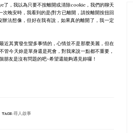
bye了，我以為只要不按離開或清除cookie，我們的聊天
後一次晚安時，我看到的是(對方已離開，請按離開按扭回
沒辦法想像，但好在我有說，如果真的離開了，我一定
最近其實發生蠻多事情的，心情並不是那麼美麗，但在
不管今天妳是單身還是死會，對我來說一點都不重要，
個朋友是沒有問題的吧~希望還能夠遇見妳囉！
尋人啟事
TAGS: