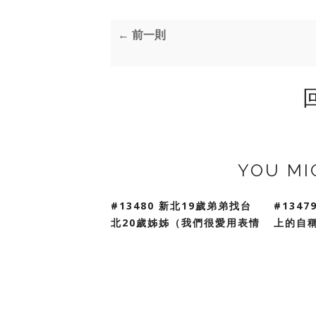
← 前一則
YOU MI
#13480 新北19歲弟弟找台
#134
北20歲姊姊（我們很愛用表情
上的自