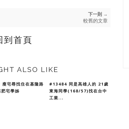
下一則 →
較舊的文章
回到首頁
GHT ALSO LIKE
79 瘦宅尋找住在基隆路
#13484 同是高雄人的 21歲
稱肥宅學姊
東海同學(168/57)找在台中
工業...