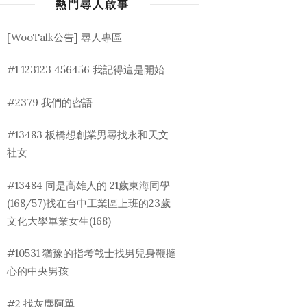
熱門尋人啟事
[WooTalk公告] 尋人專區
#1 123123 456456 我記得這是開始
#2379 我們的密語
#13483 板橋想創業男尋找永和天文
社女
#13484 同是高雄人的 21歲東海同學
(168/57)找在台中工業區上班的23歲
文化大學畢業女生(168)
#10531 猶豫的指考戰士找男兒身鞭撻
心的中央男孩
#2 找灰塵阿單