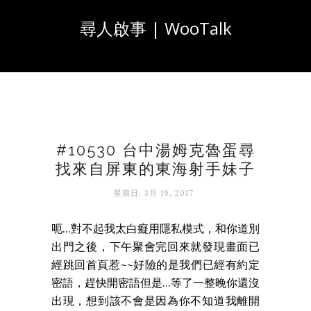
尋人啟事 | WooTalk
#10530 台中湯姆克魯蛋尋
找來自屏東的東海射手妹子
星期日, 3月 19, 2017
呃...對不起我太白癡用隱私模式，和你道別
出門之後，下午聚會完回來就發現畫面已
經跳回首頁惹~~好險的是我們已經有約定
密語，趕快開密語但是...等了一整晚你還沒
出現，想到該不會是因為你不知道我離開