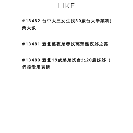
LIKE
#13482 台中大三女生找30歲台大畢業科技
業大叔
#13481 新北熬夜弟尋找萬芳熬夜姊之路
#13480 新北19歲弟弟找台北20歲姊姊（我
們很愛用表情