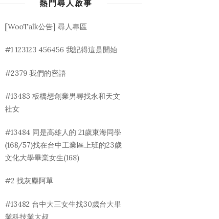
熱門尋人啟事
[WooTalk公告] 尋人專區
#1 123123 456456 我記得這是開始
#2379 我們的密語
#13483 板橋想創業男尋找永和天文
社女
#13484 同是高雄人的 21歲東海同學
(168/57)找在台中工業區上班的23歲
文化大學畢業女生(168)
#2 找灰塵阿單
#13482 台中大三女生找30歲台大畢
業科技業大叔