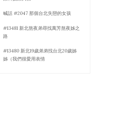
喊話 #2047 那個台北失戀的女孩
#13481 新北熬夜弟尋找萬芳熬夜姊之
路
#13480 新北19歲弟弟找台北20歲姊
姊（我們很愛用表情