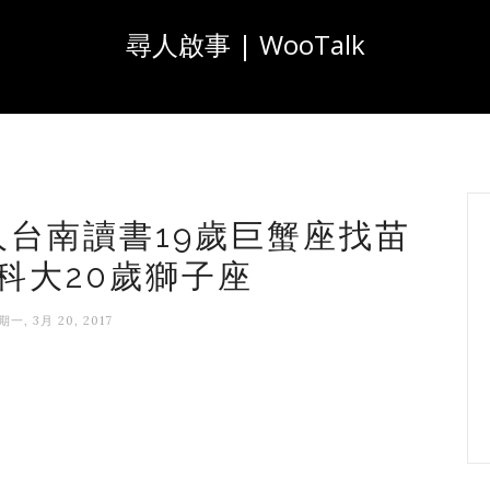
尋人啟事 | WooTalk
屏東人台南讀書19歲巨蟹座找苗
科大20歲獅子座
期一, 3月 20, 2017