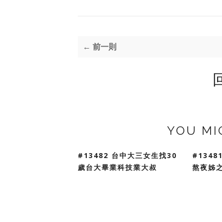
← 前一則
YOU MI
#13482 台中大三女生找30
#134
歲台大畢業科技業大叔
熬夜姊