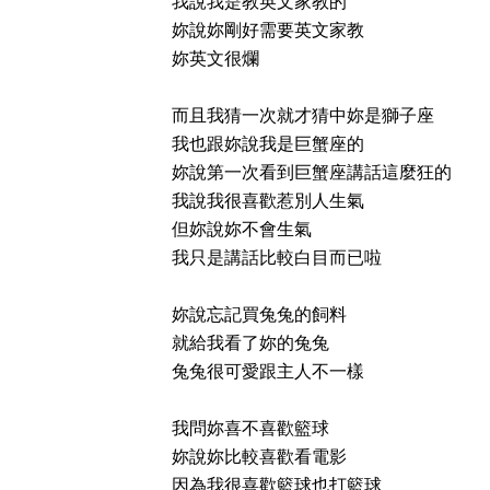
我說我是教英文家教的
妳說妳剛好需要英文家教
妳英文很爛
而且我猜一次就才猜中妳是獅子座
我也跟妳說我是巨蟹座的
妳說第一次看到巨蟹座講話這麼狂的
我說我很喜歡惹別人生氣
但妳說妳不會生氣
我只是講話比較白目而已啦
妳說忘記買兔兔的飼料
就給我看了妳的兔兔
兔兔很可愛跟主人不一樣
我問妳喜不喜歡籃球
妳說妳比較喜歡看電影
因為我很喜歡籃球也打籃球