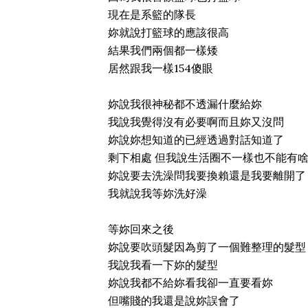
現在是系籃的隊長
妳就說打籃球的應該很高
結果我們兩個都一樣矮
居然跟我一樣154傻眼
妳說我很神秘都不透漏什麼給妳
我說我覺得沒有必要啊而且妳又沒問
妳說妳想知道的已經透過對話知道了
剩下相處 但我說生活圈不一樣也不能有
妳說要去洗澡問我要換賴還是我要離開了
我就說我等妳洗好澡
等妳回來之後
妳說要吹頭髮因為剪了一個難整理的髮型
我說我看一下妳的髮型
妳說我都不給妳看我卻一直要看妳
但嘴賤的我還是說妳誤會了