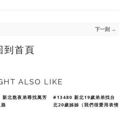
下一則 →
回到首頁
GHT ALSO LIKE
81 新北熬夜弟尋找萬芳
#13480 新北19歲弟弟找台
之路
北20歲姊姊（我們很愛用表情