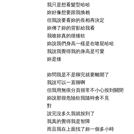
我只是想看髮型哈哈
妳好像想要跟我換賴
但我說要看妳的長相再決定
妳傳了妳的背影給我看
我嗆妳真的很矮欸
妳說我們身高一樣是在嗆屁哈哈
我說我覺得我的身高是可愛
妳是矮
妳問我是不是聊完就要離開了
我說可以一直聊啊
但我用無痕分頁很常不小心按到關閉
妳說那很危險欸我隨時會不見
對
說完沒多久我就按到了
我真的覺得我是智障
而且我在上面找了妳一個多小時