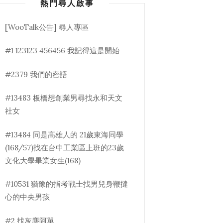
熱門尋人啟事
[WooTalk公告] 尋人專區
#1 123123 456456 我記得這是開始
#2379 我們的密語
#13483 板橋想創業男尋找永和天文
社女
#13484 同是高雄人的 21歲東海同學
(168/57)找在台中工業區上班的23歲
文化大學畢業女生(168)
#10531 猶豫的指考戰士找男兒身鞭撻
心的中央男孩
#2 找灰塵阿單