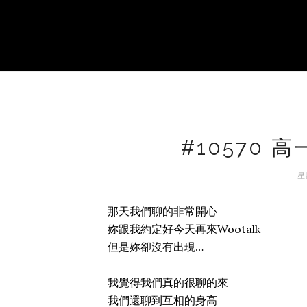
#10570
星
那天我們聊的非常開心
妳跟我約定好今天再來Wootalk
但是妳卻沒有出現…
我覺得我們真的很聊的來
我們還聊到互相的身高