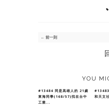
← 前一則
YOU MI
#13484 同是高雄人的 21歲
#134
東海同學(168/57)找在台中
和天文
工業...