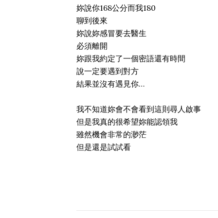
妳說你168公分而我180
聊到後來
妳說妳感冒要去醫生
必須離開
妳跟我約定了一個密語還有時間
說一定要遇到對方
結果並沒有遇見你…
我不知道妳會不會看到這則尋人啟事
但是我真的很希望妳能認領我
雖然機會非常的渺茫
但是還是試試看