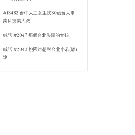
#13482 台中大三女生找30歲台大畢
業科技業大叔
喊話 #2047 那個台北失戀的女孩
喊話 #2043 桃園維想對台北小若(離)
說