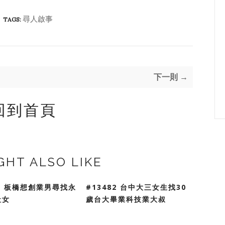
尋人啟事
TAGS:
下一則 →
回到首頁
GHT ALSO LIKE
83 板橋想創業男尋找永
#13482 台中大三女生找30
社女
歲台大畢業科技業大叔