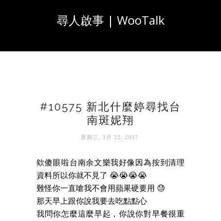
尋人啟事 | WooTalk
#10575 新北什麼婷尋找台
南斑妮翔
星期三, 3月 22, 2017
欸傻眼啦台南余文樂我好像因為按到清理
資料所以你就不見了 😭😭😭😭
難怪你一直嗆我不會用蘋果硬要用 😓
那天早上跟你說我要去吃點點心
我問你怎麼這麼早起，你說你對早餐很重