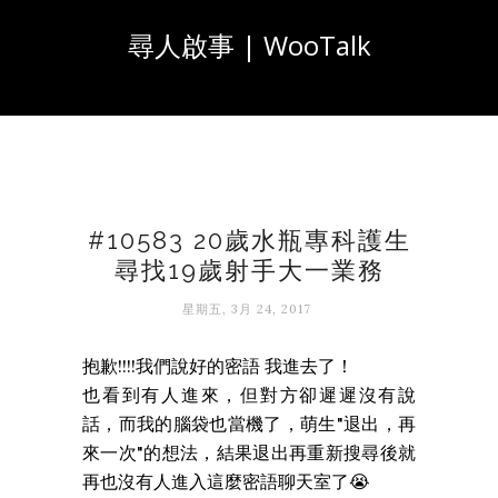
尋人啟事 | WooTalk
#10583 20歲水瓶專科護生
尋找19歲射手大一業務
星期五, 3月 24, 2017
抱歉!!!!我們說好的密語 我進去了！
也看到有人進來，但對方卻遲遲沒有說
話，而我的腦袋也當機了，萌生"退出，再
來一次"的想法，結果退出再重新搜尋後就
再也沒有人進入這麼密語聊天室了😭