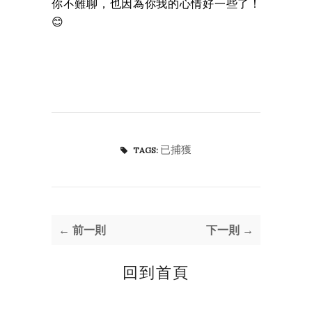
你不難聊，也因為你我的心情好一些了！
😊
已捕獲
TAGS:
← 前一則
下一則 →
回到首頁