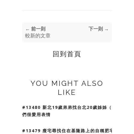
← 前一則
下一則 →
較新的文章
回到首頁
YOU MIGHT ALSO
LIKE
#13480 新北19歲弟弟找台北20歲姊姊（我
們很愛用表情
#13479 瘦宅尋找住在基隆路上的自稱肥宅