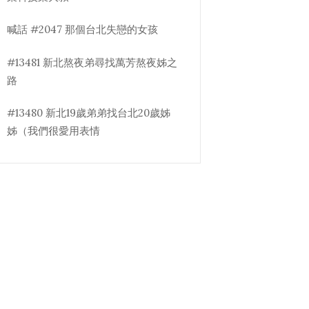
喊話 #2047 那個台北失戀的女孩
#13481 新北熬夜弟尋找萬芳熬夜姊之
路
#13480 新北19歲弟弟找台北20歲姊
姊（我們很愛用表情