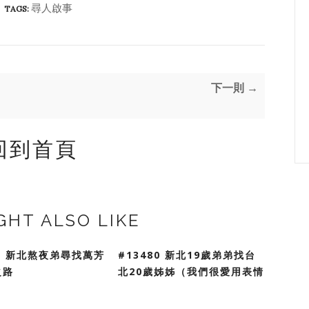
尋人啟事
TAGS:
下一則 →
回到首頁
GHT ALSO LIKE
81 新北熬夜弟尋找萬芳
#13480 新北19歲弟弟找台
之路
北20歲姊姊（我們很愛用表情