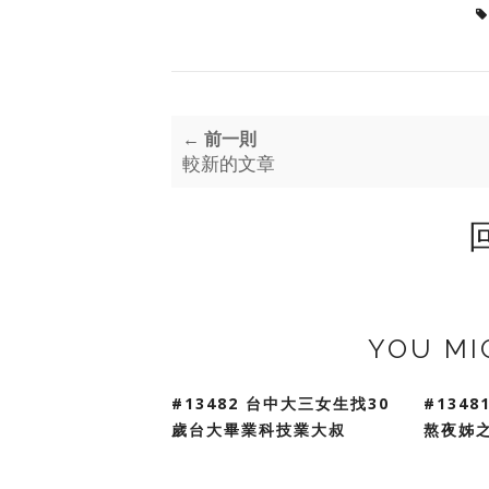
← 前一則
較新的文章
YOU MI
#13482 台中大三女生找30
#134
歲台大畢業科技業大叔
熬夜姊