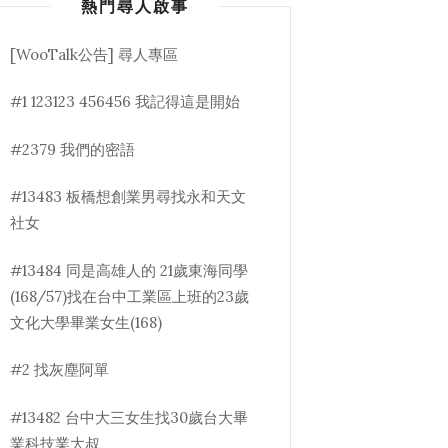
熱門尋人啟事
[WooTalk公告] 尋人專區
#1 123123 456456 我記得這是開始
#2379 我們的密語
#13483 板橋想創業男尋找永和天文
社女
#13484 同是高雄人的 21歲東海同學
(168/57)找在台中工業區上班的23歲
文化大學畢業女生(168)
#2 找灰塵阿單
#13482 台中大三女生找30歲台大畢
業科技業大叔