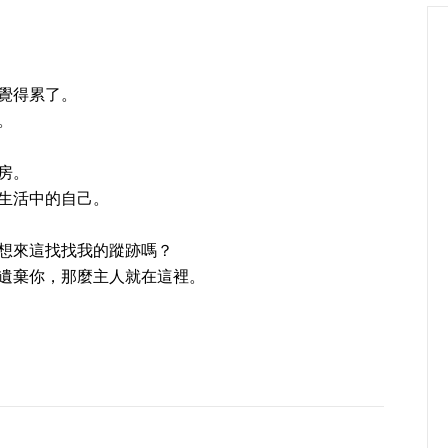
覺得累了。
。
房。
生活中的自己。
想來這找找我的蹤跡嗎？
遺棄你，那麼主人就在這裡。