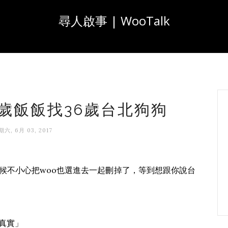
尋人啟事 | WooTalk
26歲飯飯找36歲台北狗狗
六, 6月 03, 2017
候不小心把woo也選進去一起刪掉了，等到想跟你說台
真實」