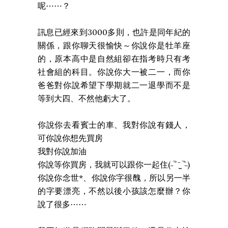
呢⋯⋯？
訊息已經來到3000多則，也許是同年紀的
關係，跟你聊天很愉快～你說你是牡羊座
的，原本高中是自然組卻在指考時只有考
社會組的科目。你說你大一被二一，而你
爸爸對你說希望下學期就二一退學而不是
等到大四、不然他虧大了。
你說你去看賓士的車、我對你說有錢人，
可你說你想先買房
我對你說加油
你說等你買房，我就可以跟你一起住(˶‾᷄ ⁻̫ ‾᷅˵)
你說你念世*、你說你字很醜，所以另一半
的字要漂亮，不然以後小孩該怎麼辦？你
說了很多⋯⋯