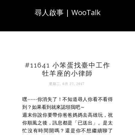
尋人啟事 | WooTalk
#11641 小笨蛋找臺中工作
牡羊座的小律師
星期二, 6月 27, 2017
嘿⋯⋯你消失了！不知道尋人你看不看得
到？如果看到就來認領我吧～
週末你說你要帶你爸爸媽媽去高雄玩，祝
你順風之後，訊息都是「已送出」。是太
忙沒有時間開嗎？還是你不想繼續聊了