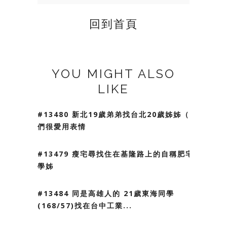
回到首頁
YOU MIGHT ALSO
LIKE
#13480 新北19歲弟弟找台北20歲姊姊（我
們很愛用表情
#13479 瘦宅尋找住在基隆路上的自稱肥宅
學姊
#13484 同是高雄人的 21歲東海同學
(168/57)找在台中工業...