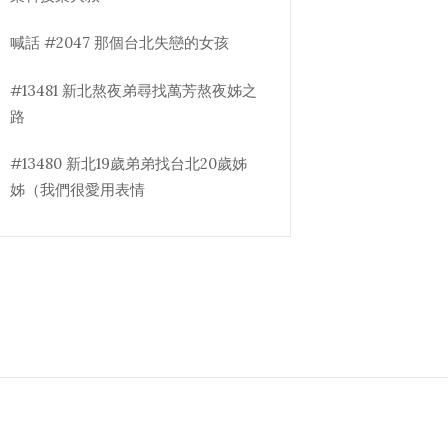
喊話 #2047 那個台北失戀的女孩
#13481 新北熬夜弟尋找萬芳熬夜姊之
路
#13480 新北19歲弟弟找台北20歲姊
姊（我們很愛用表情