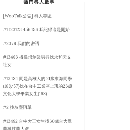
熱門尋人啟事
[WooTalk公告] 尋人專區
#1 123123 456456 我記得這是開始
#2379 我們的密語
#13483 板橋想創業男尋找永和天文
社女
#13484 同是高雄人的 21歲東海同學
(168/57)找在台中工業區上班的23歲
文化大學畢業女生(168)
#2 找灰塵阿單
#13482 台中大三女生找30歲台大畢
業科技業大叔