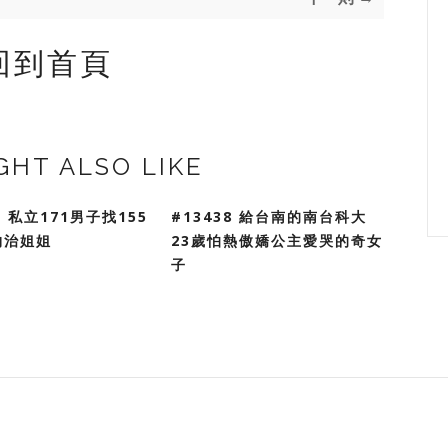
回到首頁
GHT ALSO LIKE
1 私立171男子找155
#13438 給台南的南台科大
物治姐姐
23歲怕熱傲嬌公主愛哭的奇女
子