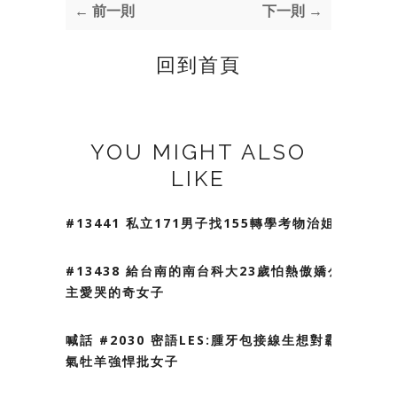
← 前一則
下一則 →
回到首頁
YOU MIGHT ALSO
LIKE
#13441 私立171男子找155轉學考物治姐姐
#13438 給台南的南台科大23歲怕熱傲嬌公
主愛哭的奇女子
喊話 #2030 密語LES:腫牙包接線生想對霸
氣牡羊強悍批女子