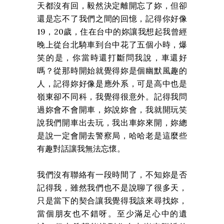
天都沒有回，毅然決定離開忘了妳，但卻
還是忘不了我們之間的回憶，記得你好像
19，20歲，住在台中的妳讓我想起我曾經
晚上從台北騎車到台中花了五個小時，爆
笑的是，你當時還打斷問我說，車還好
嗎？從那時開始就覺得妳是個幽默風趣的
人，記得妳好像是應外系，可是高中也是
嶺東卻不同科，我覺得很意外。記得我問
過妳會不會開車，妳說妳會，我就開玩笑
說我們開車出去玩，我出車妳來開，妳總
是說一定會開去警察局，哈哈老是這麼些
有趣對話讓我無法忘懷。
我們沒有聯絡有一段時間了，不知妳是否
記得我，雖然我們也不是說聊了很多天，
只是當下的契合讓我覺得我該來尋找妳，
當個朋友也不錯呀。至少滿足心中的遺