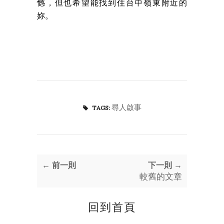
憾，但也希望能找到住台中嶺東附近的
妳。
尋人啟事
TAGS:
← 前一則
下一則 →
較舊的文章
回到首頁