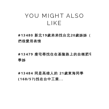
YOU MIGHT ALSO
LIKE
#13480 新北19歲弟弟找台北20歲姊姊（我
們很愛用表情
#13479 瘦宅尋找住在基隆路上的自稱肥宅
學姊
#13484 同是高雄人的 21歲東海同學
(168/57)找在台中工業...