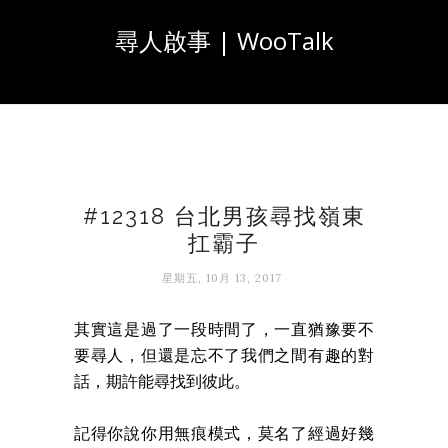
尋人啟事 | WooTalk
#12318 台北男孩尋找嶺東
扛霸子
星期五, 10月 13, 2017
其實這是過了一段時間了，一直猶豫要不
要尋人，但還是忘不了我們之間有趣的對
話，期許能尋找到彼此。
記得你說你用無痕模式，莫名了經過好幾