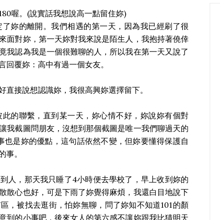
180喔。(說實話我想說高一點留住妳)
定了妳的離開。我們相遇的第一天，因為我已經刷了很
來面對妳，第一天妳對我來說是陌生人，我抱持著僥倖
竟我認為我是一個很難聊的人，所以我在第一天又說了
言回覆妳：高中有過一個女友。
好直接說想認識妳，我很高興妳選擇留下。
彼此的聯繫，直到某一天，妳心情不好，妳說妳有個對
讓我截圖問朋友，沒想到那個截圖是唯一我們聊過天的
事也是妳的優點，這句話依然不變，但妳要懂得保護自
的事。
到人，那天我只睡了4小時便去學校了，早上收到妳的
散散心也好，可是下雨了妳覺得麻煩，我還白目地說下
區，被找去逛街，怕妳無聊，問了妳知不知道101的顏
意到的小事吧，後來女人的第六感不讓妳跟我比猜明天