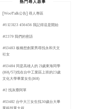
熱門尋人啟事
[WooTalk公告] 尋人專區
#1 123123 456456 我記得這是開始
#2379 我們的密語
#13483 板橋想創業男尋找永和天文
社女
#13484 同是高雄人的 21歲東海同學
(168/57)找在台中工業區上班的23歲
文化大學畢業女生(168)
#2 找灰塵阿單
#13482 台中大三女生找30歲台大畢
業科技業大叔