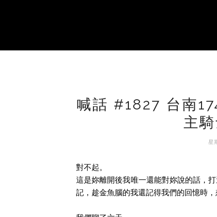
喊話 #1827 台南
主騎
星期
對不起。
這是妳離開後我唯一還能對妳說的話，打
記，趁金魚腦的我還記得我們的回憶時，