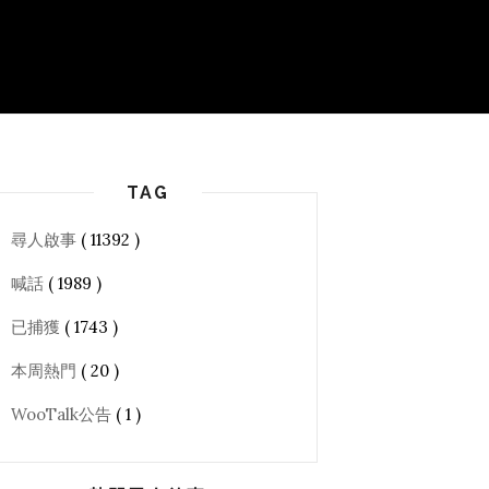
TAG
尋人啟事
( 11392 )
喊話
( 1989 )
已捕獲
( 1743 )
本周熱門
( 20 )
WooTalk公告
( 1 )