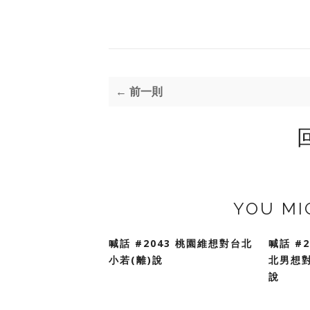
← 前一則
YOU MI
喊話 #2043 桃園維想對台北
喊話 #
小若(離)說
北男想
說