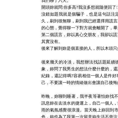
我們聊了六天。
開頭妳就問:你多高?我沒多想就隨便回了:
沒錯如題我就是個騙子，也是這句話注
久，刷到很無聊，刷到我已經選擇用謊言
的心態，覺得聊一下對方就會離開了，畢
第二個謊言，妳以真心交朋友，我卻以謊
其實沒有。
後來了解到妳是個直接的人，所以木頭只
後來幾天的冷淡，我想辦法找話題延續
象，妳問了我男生的想法什麼什麼的，還
紀錄，還記得嗎?容易相信一個人是件好
己，不要讓一時的情緒做出會讓自己後悔
昨晚，妳聊到睡著，我半夜等著怕妳找不
訊息妳在去淡水的捷運上，自己一個人，
雨的氣氛感覺很浪漫。當天晚上妳回到市
色，妳也為了我第一次留意妳生活不曾注