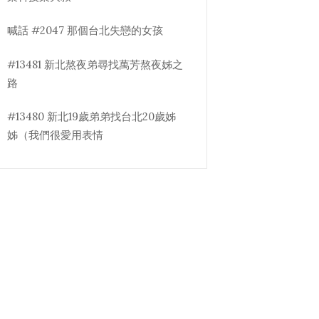
喊話 #2047 那個台北失戀的女孩
#13481 新北熬夜弟尋找萬芳熬夜姊之
路
#13480 新北19歲弟弟找台北20歲姊
姊（我們很愛用表情