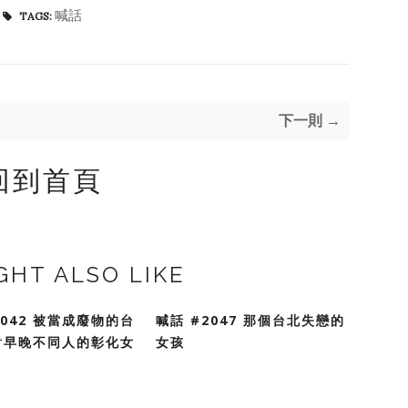
喊話
TAGS:
下一則 →
回到首頁
GHT ALSO LIKE
2042 被當成廢物的台
喊話 #2047 那個台北失戀的
對早晚不同人的彰化女
女孩