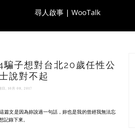
尋人啟事 | WooTalk
174騙子想對台北20歲任性公
士說對不起
日, 10月 08, 2017
這篇文是因為妳說過一句話，妳也是我的曾經我無法忘
想記錄下來。