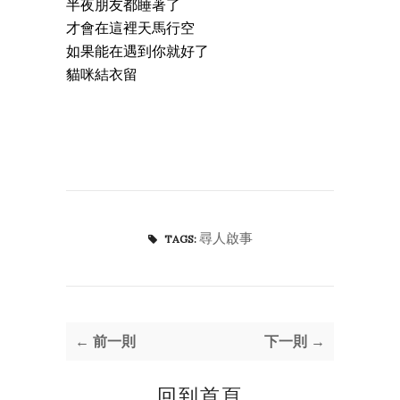
半夜朋友都睡著了
才會在這裡天馬行空
如果能在遇到你就好了
貓咪結衣留
尋人啟事
TAGS:
← 前一則
下一則 →
回到首頁