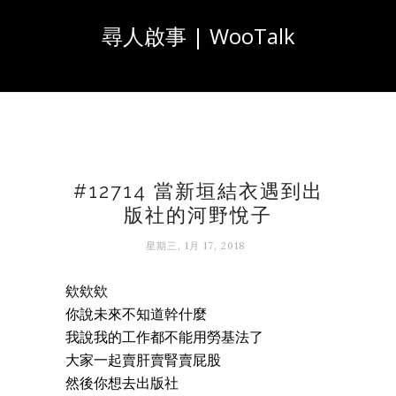
尋人啟事 | WooTalk
#12714 當新垣結衣遇到出
版社的河野悅子
星期三, 1月 17, 2018
欸欸欸
你說未來不知道幹什麼
我說我的工作都不能用勞基法了
大家一起賣肝賣腎賣屁股
然後你想去出版社