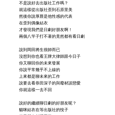
不是說好去出版社工作嗎？
就這樣從出版社歪到石原里美
然後你說厚唇是他性感的代表
在歪到偶像結衣
才發現我們是日劇好朋友啊！
兩個八竿子打不著的竟然都有看日劇
說到岡田將生很帥而已
沒想到你也看王牌大律師跟今日子
你又聊回你的未來發展
你說平常幾乎不上線的
上來都是聊未來的工作
說要去看恭田深子的與廢材談戀愛
你就這樣一去不回
說好的繼續聊日劇的好朋友呢？
貓咪結衣在等出版社的悅子